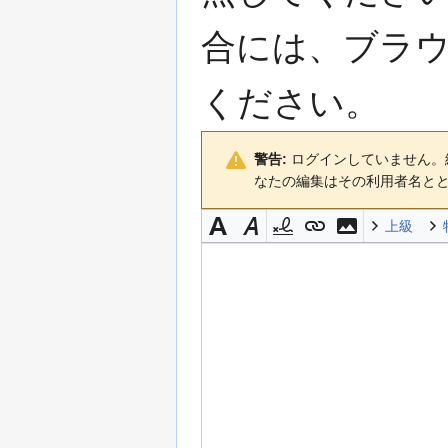
動
合には、ブラ
ください。
警告:
ログインしていません。編
なたの編集はその利用者名と
上級