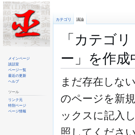
カテゴリ
議論
「
カテゴリ
ー
」を作成
メインページ
談話室
ページ一覧
最近の更新
ナ
検
まだ存在しない
ヘルプ
ビ
索
ゲ
に
ツール
のページを新
ー
移
リンク元
シ
動
特別ページ
ョ
ページ情報
ックスに記入し
ン
に
照してください
移