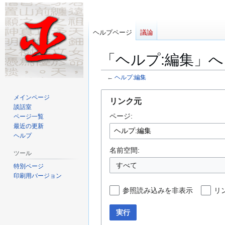
ヘルプページ
議論
「ヘルプ:編集」
←
ヘルプ:編集
ナ
検
メインページ
リンク元
ビ
索
談話室
ページ:
ゲ
に
ページ一覧
最近の更新
ー
移
ヘルプ
シ
動
ョ
名前空間:
ツール
ン
すべて
特別ページ
に
印刷用バージョン
移
参照読み込みを非表示
リ
動
実行