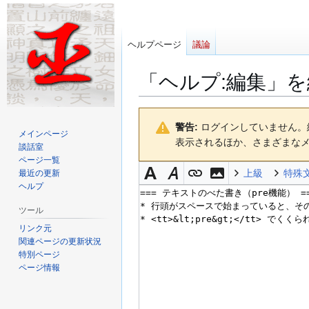
ヘルプページ
議論
「
ヘルプ:編集
」を
ナ
検
警告:
ログインしていません。編
ビ
索
メインページ
表示されるほか、さまざまな
ゲ
に
談話室
ー
移
ページ一覧
上級
特殊
最近の更新
シ
動
ヘルプ
ョ
ン
ツール
に
リンク元
移
関連ページの更新状況
動
特別ページ
ページ情報